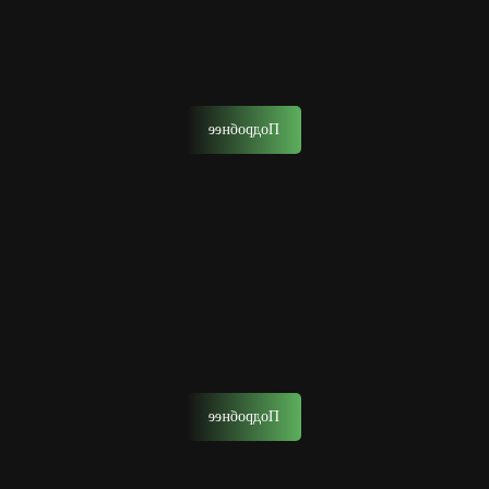
Стрижка отец и сын
Запишитесь на стрижку вместе с сыном.
Подробнее
Удаление волос воском
Это эффективный способ удаления волос на лице на
длительный срок с помощью горячего воска.
Подробнее