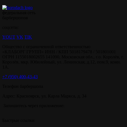
федеральная сеть
барбершопов
соцсети:
YOUT
VK
TIK
Общество с ограниченной ответственностью
«КЛАБОРГ ГРУПП» ИНН / КПП 5018179478 / 501801001
ОГРН 1155018002655 141090, Московская обл., г.о. Королёв, г.
Королёв, мкр. Юбилейный, ул. Ленинская, д.12, пом.9, комн.
1А.
+7 (950) 400-43-43
Телефон барбершопа
Адрес: Красноярск, ул. Карла Маркса, д. 34
Запишитесь через приложение:
Быстрые ссылки