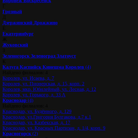
Воронеж
Воскресенск
Г
Грозный
Д
Дзержинский
Дрожжино
Е
Екатеринбург
Ж
Жуковский
З
Зеленогорск
Зеленоград
Златоуст
К
Калуга
Каспийск
Кинешма
Королев
(4)
Найдено филиалов: 4
Королев, ул. Исаева, д. 7
Королев, ул. Пионерская, д. 15, корп. 2
Королев, мкр. Юбилейный, ул. Лесная, д. 12
Королев, ул. Горького, д. 33 А
Краснодар
(4)
Найдено филиалов: 4
Краснодар, ул. Будённого, д. 129
Краснодар, ул.Григория Булгакова, д.7 к.1
Краснодар, ул. Казбекская, д. 17
Краснодар, ул. Красных Партизан, д. 1/4, корп. 9
Красногорск
(2)