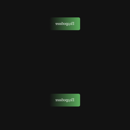
Мастера нашего барбершопа воплотят в жизнь любые
ваши пожелания от классики до самых смелых решений.
Подробнее
Моделирование бороды
Моделирование бороды — создание желаемой формы
бороды с помощью ножниц, опасной бритвы, шейвера
или машинки.
Подробнее