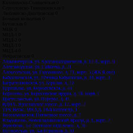
Калининско-Солнцевская
0
Серпуховско-Тимирязевская
0
Люблинско-Дмитровская
0
Большая кольцевая
0
Бутовская
0
МЦК
0
МЦД-1
0
МЦД-2
0
МЦД-3
0
МЦД-4
0
Некрасовская
0
Авиамоторная, ул. Красноказарменная, д. 14 А, корп. 6
Автозаводская, ул. Сайкина, д. 21
Алексеевская, ул. Годовикова, д. 11, корп. 5 (ЖК iLove)
Бабушкинская, ул. Лётчика Бабушкина, д. 39, корп. 3
Багратионовская, ул. Барклая, д. 12
Царицыно, ул. Бирюлевская, д. 43
Борисово, ул. Борисовские пруды, д. 18, корп. 1
Братиславская, ул. Перерва, д. 41
ВДНХ, Ярославское шоссе, д. 12, корп. 2
ТРК Вегас, МКАД, 24-й километр, 1
Волоколамская, Пятницкое шоссе, д. 7
Владыкино, Нововладыкинский проезд, д. 1, корп. 2
Жулебино, 3-е Почтовое отделение, д. 76
Щелковская, ул. 3-я Парковая, д. 61