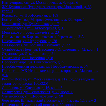
Кантемировская, ул. Москворечье, д. 4, корп. 6
ЖК Бунинские Луга, ул. Александры Монаховой, д. 88,
корп. 1
Коньково, ул. Профсоюзная, д. 109
Коптево, бульвар Матроса Железняка, д. 33, корп. 1
Котельники, ул. Кузьминская, д. 17
Лухмановская, ул. Святоозерская, д. 13
Медведково, проезд Дежнёва, д. 23
Полежаевская, Карамышевская набережная, д. 2 А
Некрасовка, ул. Недорубова, д. 28
Октябрьская, ул. Большая Якиманка, д. 32
Октябрьское Поле, ул. Народного Ополчения, д. 42, корп. 1
Отрадное, ул. Декабристов, д. 21
Печатники, ул. Шоссейная, д. 8
Проспект мира, ул. Гиляровского, д. 48
Преображенская площадь, ул. Преображенская, д. 5/7
Прокшино, ЖК Испанские кварталы, проспект Магеллана,
д. 4
Речной Вокзал, ул. Фестивальная, д. 11 (Код для входа на
территорию двора: 100#325)
Свиблово, ул. Снежная, д. 16, корп. 6
Селигерская, ул. Селигерская, д. 26, корп. 1
Семеновская, ул. Щербаковская, д. 58
Чертаново, Балаклавский проспект, вл. 5 а, стр. 12, этаж 2
Шелепиха, Шмитовский проезд, д. 39, корп. 1