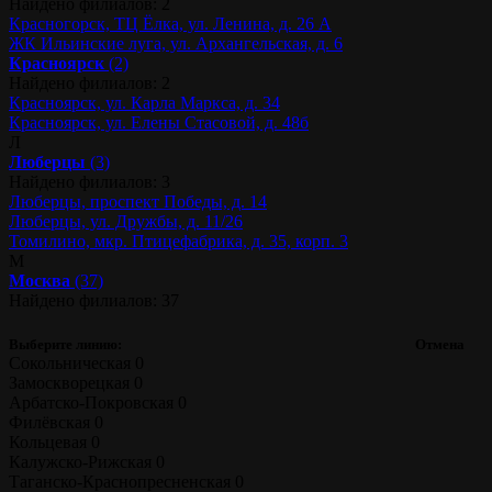
Найдено филиалов: 2
Красногорск, ТЦ Ёлка, ул. Ленина, д. 26 А
ЖК Ильинские луга, ул. Архангельская, д. 6
Красноярск
(2)
Найдено филиалов: 2
Красноярск, ул. Карла Маркса, д. 34
Красноярск, ул. Елены Стасовой, д. 48б
Л
Люберцы
(3)
Найдено филиалов: 3
Люберцы, проспект Победы, д. 14
Люберцы, ул. Дружбы, д. 11/26
Томилино, мкр. Птицефабрика, д. 35, корп. 3
М
Москва
(37)
Найдено филиалов: 37
Выберите линию:
Отмена
Сокольническая
0
Замоскворецкая
0
Арбатско-Покровская
0
Филёвская
0
Кольцевая
0
Калужско-Рижская
0
Таганско-Краснопресненская
0