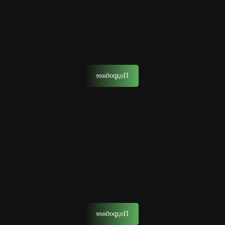
Стрижка ножницами
Данная стрижка выполняется ножницами, но часто
использует и другие инструменты в тандеме для
придания причёске уникальности.
Подробнее
Камуфляж, тонирование бороды
Тонирование — процедура для маскировки седины или
смены имиджа.
Подробнее