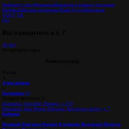
Выберите город
Франшиза
Вакансии в команду
Академия
Барберов
Магазин косметики
Прайс
Услуги
Контакты
YOUT
VK
GO
Вы находитесь в г.
?
Да
Нет
Не выбирать город
Выберите город
Россия
А
Александров
Б
Балашиха
(2)
Найдено филиалов: 2
Балашиха, проспект Ленина, д. 23/5
Балашиха, мкр. Новое Павлино, Косинское шоссе, д. 7
Боброво
В
Великий Новгород
Видное
Владимир
Волгоград
Вологда