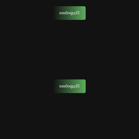
Подробнее
Биозавивка
Биозавивка – это техника, в которой не используются
агрессивные химические компоненты
Подробнее
Уход за лицом