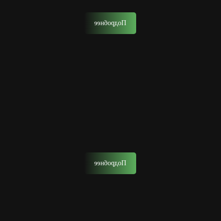
многоступенчатый ритуал.
Подробнее
Детская стрижка
Позвольте сыну с ранних лет почувствовать себя
настоящим мужчиной, окунувшись в атмосферу
барбершопа.
Подробнее