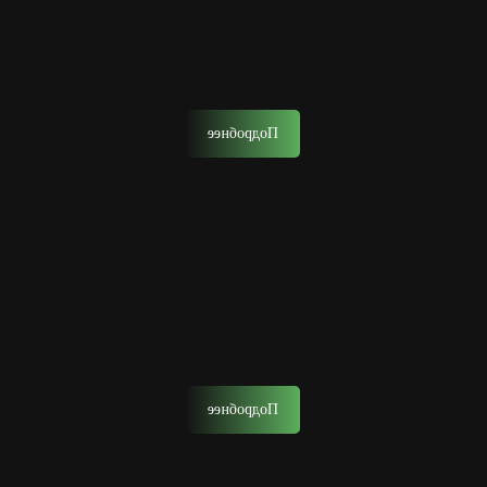
Мужской уход за лицом в барбершопе — это
комплексный уход, который вернет коже здоровье,
упругость и безупречный вид.
Подробнее
Тонирование волос
Тонирование волос поможет вам освежить образ, скрыть
седину или просто придать волосам более насыщенный
и ухоженный вид.
Подробнее