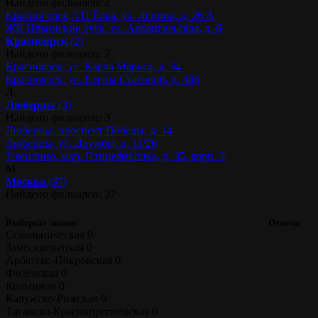
Найдено филиалов: 2
Красногорск, ТЦ Ёлка, ул. Ленина, д. 26 А
ЖК Ильинские луга, ул. Архангельская, д. 6
Красноярск
(2)
Найдено филиалов: 2
Красноярск, ул. Карла Маркса, д. 34
Красноярск, ул. Елены Стасовой, д. 48б
Л
Люберцы
(3)
Найдено филиалов: 3
Люберцы, проспект Победы, д. 14
Люберцы, ул. Дружбы, д. 11/26
Томилино, мкр. Птицефабрика, д. 35, корп. 3
М
Москва
(37)
Найдено филиалов: 37
Выберите линию:
Отмена
Сокольническая
0
Замоскворецкая
0
Арбатско-Покровская
0
Филёвская
0
Кольцевая
0
Калужско-Рижская
0
Таганско-Краснопресненская
0