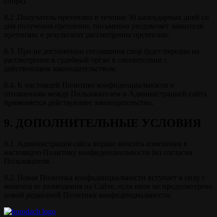
спора).
8.2 .Получатель претензии в течение 30 календарных дней со
дня получения претензии, письменно уведомляет заявителя
претензии о результатах рассмотрения претензии.
8.3. При не достижении соглашения спор будет передан на
рассмотрение в судебный орган в соответствии с
действующим законодательством.
8.4. К настоящей Политике конфиденциальности и
отношениям между Пользователем и Администрацией сайта
применяется действующее законодательство.
9. ДОПОЛНИТЕЛЬНЫЕ УСЛОВИЯ
9.1. Администрация сайта вправе вносить изменения в
настоящую Политику конфиденциальности без согласия
Пользователя.
9.2. Новая Политика конфиденциальности вступает в силу с
момента ее размещения на Сайте, если иное не предусмотрено
новой редакцией Политики конфиденциальности.