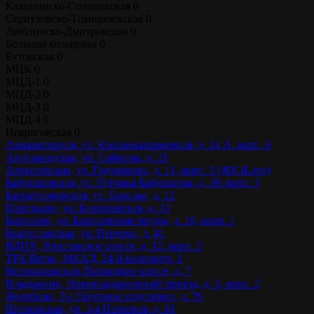
Калининско-Солнцевская
0
Серпуховско-Тимирязевская
0
Люблинско-Дмитровская
0
Большая кольцевая
0
Бутовская
0
МЦК
0
МЦД-1
0
МЦД-2
0
МЦД-3
0
МЦД-4
0
Некрасовская
0
Авиамоторная, ул. Красноказарменная, д. 14 А, корп. 6
Автозаводская, ул. Сайкина, д. 21
Алексеевская, ул. Годовикова, д. 11, корп. 5 (ЖК iLove)
Бабушкинская, ул. Лётчика Бабушкина, д. 39, корп. 3
Багратионовская, ул. Барклая, д. 12
Царицыно, ул. Бирюлевская, д. 43
Борисово, ул. Борисовские пруды, д. 18, корп. 1
Братиславская, ул. Перерва, д. 41
ВДНХ, Ярославское шоссе, д. 12, корп. 2
ТРК Вегас, МКАД, 24-й километр, 1
Волоколамская, Пятницкое шоссе, д. 7
Владыкино, Нововладыкинский проезд, д. 1, корп. 2
Жулебино, 3-е Почтовое отделение, д. 76
Щелковская, ул. 3-я Парковая, д. 61