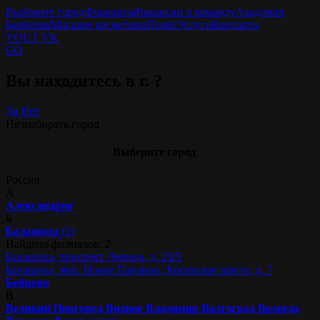
Выберите город
Франшиза
Вакансии в команду
Академия
Барберов
Магазин косметики
Прайс
Услуги
Контакты
YOUT
VK
GO
Вы находитесь в г.
?
Да
Нет
Не выбирать город
Выберите город
Россия
А
Александров
Б
Балашиха
(2)
Найдено филиалов: 2
Балашиха, проспект Ленина, д. 23/5
Балашиха, мкр. Новое Павлино, Косинское шоссе, д. 7
Боброво
В
Великий Новгород
Видное
Владимир
Волгоград
Вологда