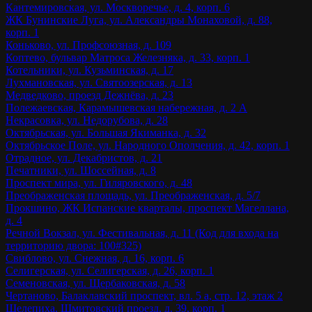
Кантемировская, ул. Москворечье, д. 4, корп. 6
ЖК Бунинские Луга, ул. Александры Монаховой, д. 88,
корп. 1
Коньково, ул. Профсоюзная, д. 109
Коптево, бульвар Матроса Железняка, д. 33, корп. 1
Котельники, ул. Кузьминская, д. 17
Лухмановская, ул. Святоозерская, д. 13
Медведково, проезд Дежнёва, д. 23
Полежаевская, Карамышевская набережная, д. 2 А
Некрасовка, ул. Недорубова, д. 28
Октябрьская, ул. Большая Якиманка, д. 32
Октябрьское Поле, ул. Народного Ополчения, д. 42, корп. 1
Отрадное, ул. Декабристов, д. 21
Печатники, ул. Шоссейная, д. 8
Проспект мира, ул. Гиляровского, д. 48
Преображенская площадь, ул. Преображенская, д. 5/7
Прокшино, ЖК Испанские кварталы, проспект Магеллана,
д. 4
Речной Вокзал, ул. Фестивальная, д. 11 (Код для входа на
территорию двора: 100#325)
Свиблово, ул. Снежная, д. 16, корп. 6
Селигерская, ул. Селигерская, д. 26, корп. 1
Семеновская, ул. Щербаковская, д. 58
Чертаново, Балаклавский проспект, вл. 5 а, стр. 12, этаж 2
Шелепиха, Шмитовский проезд, д. 39, корп. 1