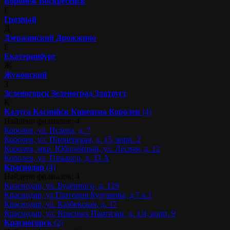
Воронеж
Воскресенск
Г
Грозный
Д
Дзержинский
Дрожжино
Е
Екатеринбург
Ж
Жуковский
З
Зеленогорск
Зеленоград
Златоуст
К
Калуга
Каспийск
Кинешма
Королев
(4)
Найдено филиалов: 4
Королев, ул. Исаева, д. 7
Королев, ул. Пионерская, д. 15, корп. 2
Королев, мкр. Юбилейный, ул. Лесная, д. 12
Королев, ул. Горького, д. 33 А
Краснодар
(4)
Найдено филиалов: 4
Краснодар, ул. Будённого, д. 129
Краснодар, ул.Григория Булгакова, д.7 к.1
Краснодар, ул. Казбекская, д. 17
Краснодар, ул. Красных Партизан, д. 1/4, корп. 9
Красногорск
(2)